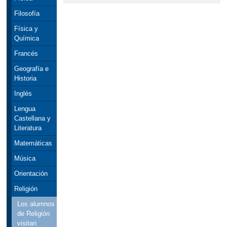
Filosofía
Física y
Química
Francés
Geografía e
Historia
Inglés
Lengua
Castellana y
Literatura
Matemáticas
Música
Orientación
Religión
Los alumnos
de Religión
visitan