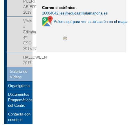
PUERTAS
ABIERTAS
Correo electrónico:
2019
16004042.ies@educastillalamancha.es
Viaje
Pulse aquí para ver la ubicación en el mapa
a
Edimburgo
4º
ESO
2017/2018
HALLOWEEN
2017
Galería de
Vídeos
Organigrama
Documentos
Programáticos
del Centro
Contacta con
nosotros