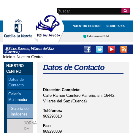
Pasar al
contenido
Search this site
Formulario de
principal
búsqueda
NUESTRO CENTRO
SECRETARÍA
EDUCACIÓN
INFÓRMATE
EducamosCLM
Delphos
DEPARTAMENTOS
IES Los Sauces, Villares del Saz
(Cuenca)
Educación
Cultura
ACTIVIDADES CENTRO
Inicio
»
Nuestro Centro
Se encuentra usted aquí
Deportes
CRFP
Datos de Contacto
NUESTRO
Contacto
CENTRO
Datos de
Contacto
Dirección Completa:
Galería
Calle Ramon Carrilero Parreño, sn. 16442,
Multimedia
Villares del Saz (Cuenca)
Galería de
Teléfonos:
Imágenes
969298310
JORNADA
Fax:
DE
969298309