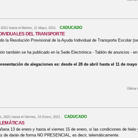
re El IES realiza una campaña solidaria con Ucrania
CADUCADO
, 2021
hasta el
Martes, 11 Mayo, 2021
DIVIDUALES DEL TRANSPORTE
do la Resolución Provisional de la Ayuda Individual de Transporte Escolar (se
ón también se ha publicado en la Sede Electrónica - Tablón de anuncios - en
presentación de alegaciones es: desde el 28 de abril hasta el 11 de mayo
Última 
bre AYUDAS INDIVIDUALES DEL TRANSPORTE
CADUCADO
o, 2021
hasta el
Viernes, 15 Enero, 2021
LEMÁTICAS
añana 13 de enero y hasta el viernes 15 de enero, si las condiciones de hielo
vas de darán de forma NO PRESENCIAL, es decir, telemáticamente.