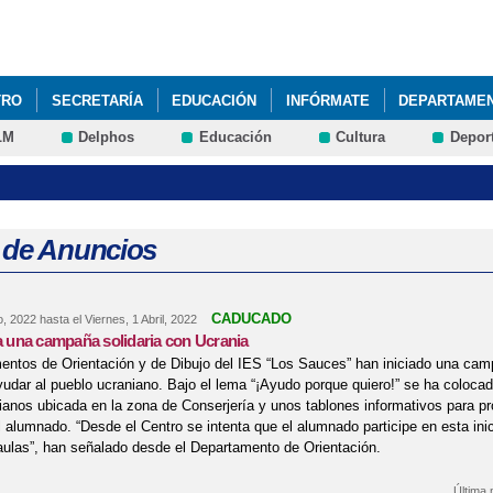
Pasar al
contenido
principal
TRO
SECRETARÍA
EDUCACIÓN
INFÓRMATE
DEPARTAME
LM
Delphos
Educación
Cultura
Depor
 de Anuncios
CADUCADO
o, 2022
hasta el
Viernes, 1 Abril, 2022
za una campaña solidaria con Ucrania
ntos de Orientación y de Dibujo del IES “Los Sauces” han iniciado una camp
yudar al pueblo ucraniano. Bajo el lema “¡Ayudo porque quiero!” se ha colocad
ianos ubicada en la zona de Conserjería y unos tablones informativos para pr
l alumnado. “Desde el Centro se intenta que el alumnado participe en esta inici
ulas”, han señalado desde el Departamento de Orientación.
Última 