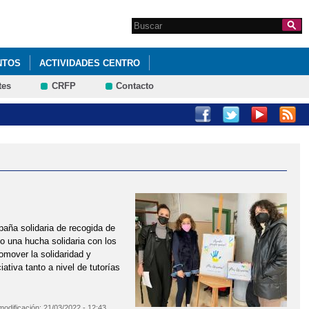
Search this site
Formulario de
búsqueda
NTOS
ACTIVIDADES CENTRO
tes
CRFP
Contacto
aña solidaria de recogida de
o una hucha solidaria con los
omover la solidaridad y
ativa tanto a nivel de tutorías
modificación:
21/03/2022 - 12:43