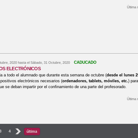
Última 
bre FELICITACIÓN NAVIDEÑA
CADUCADO
tubre, 2020
hasta el
Sábado, 31 Octubre, 2020
VOS ELECTRÓNICOS
a a todo el alumnado que durante esta semana de octubre (
desde el lunes 2
spositivos electrónicos necesarios (
ordenadores, tablets, móviles, etc.
) par
ue se deban impartir por el confinamiento de una parte del profesorado.
Última 
bre DISPOSITIVOS ELECTRÓNICOS
s
3
4
›
última