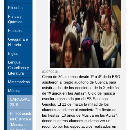
Filosofía
Física y
Química
Francés
Geografía e
Historia
Inglés
Lengua
Castellana y
02/07/2018
Literatura
Cerca de 80 alumnos desde 1º a 4º de la ESO
Matemáticas
asistieron al teatro auditorio de Cuenca para
asistir a dos de los conciertos de la X edición
Música
de “
Música en las Aulas
”, Ciclo de música
escolar organizado por el IES Santiago
CARNAVAL
Grisolía. El 21 de marzo la mitad de los
2018
alumnos acudieron al concierto “La fiesta de
El IES asiste
las fiestas: 10 años de Música en las Aulas”,
en Cuenca a
donde nuestros alumnos pudieron ver un
“Musica en
recorrido por los espectáculos realizados en