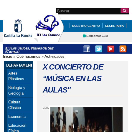
Pasar al
contenido
Search this site
Formulario de
principal
búsqueda
NUESTRO CENTRO
SECRETARÍA
EDUCACIÓN
INFÓRMATE
EducamosCLM
Delphos
DEPARTAMENTOS
IES Los Sauces, Villares del Saz
(Cuenca)
Educación
Cultura
ACTIVIDADES CENTRO
Inicio
»
Qué hacemos
»
Actividades
Se encuentra usted aquí
Deportes
CRFP
X CONCIERTO DE
DEPARTAMENTOS
Contacto
Artes
“MÚSICA EN LAS
Plásticas
AULAS"
Biología y
Geología
Cultura
Clásica
Lun,
Economía
Educación
Física