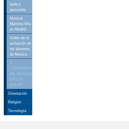
baile y
percusión
Musical
Mamma Mía
en Madrid
Vídeo de la
actuación de
los alumnos
de Música
X
CONCIERTO
DE “MÚSICA
EN LAS
AULAS"
Orientación
Religión
Tecnología