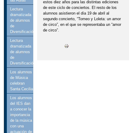
las Aulas”
estos diez años para las distintas ediciones
de este ciclo de conciertos. El resto de los
Lectura
alumnos asistieron el día 19 de abril al
dramatizada
segundo concierto, “Tomeo y Loleta: un amor
de alumnos
de circo”, en el que se representaba un “amor
de
de circo”.
Diversificación
Lectura
dramatizada
de alumnos
de
Diversificación
Los alumnos
de Música
celebran
Santa Cecilia
Los alumnos
del IES dan
a conocer la
importancia
de la música
con una
actuación de