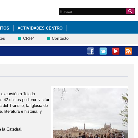
Search this site
Formulario de
búsqueda
NTOS
ACTIVIDADES CENTRO
tes
CRFP
Contacto
 excursión a Toledo
 42 chicos pudieron visitar
del Tránsito, la Iglesia de
iteratura e historia, y
 la Catedral.