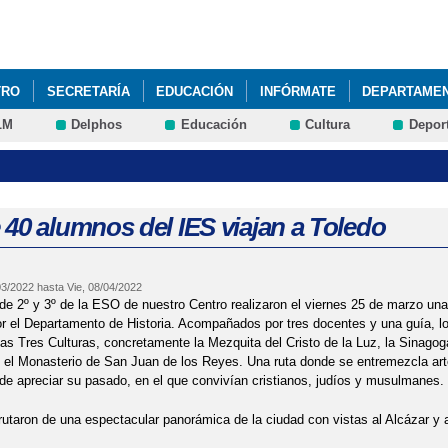
Pasar al
contenido
principal
TRO
SECRETARÍA
EDUCACIÓN
INFÓRMATE
DEPARTAME
LM
Delphos
Educación
Cultura
Depor
40 alumnos del IES viajan a Toledo
03/2022
hasta
Vie, 08/04/2022
e 2º y 3º de la ESO de nuestro Centro realizaron el viernes 25 de marzo una
r el Departamento de Historia. Acompañados por tres docentes y una guía, los
las Tres Culturas, concretamente la Mezquita del Cristo de la Luz, la Sinagoga 
l Monasterio de San Juan de los Reyes. Una ruta donde se entremezcla arte, l
e apreciar su pasado, en el que convivían cristianos, judíos y musulmanes.
utaron de una espectacular panorámica de la ciudad con vistas al Alcázar y a