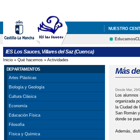
NUESTRO CEN
EducamosC
IES Los Sauces, Villares del Saz (Cuenca)
Inicio
»
Qué hacemos
»
Actividades
Se encuentra usted aquí
Más de 
DEPARTAMENTOS
Artes Plásticas
Biología y Geología
Desde
Mar, 29/
Los alumnos d
Cultura Clásica
organizada po
Economía
la Ciudad de 
San Román y e
Educación Física
donde se pued
Filosofía
Además, disfr
Física y Química